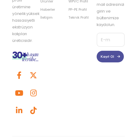
profil
Ürünler
WPVC Profil
mail adresinizi
üretimine
Haberler
PP-PE Profil
girin ve
yönelik yüksek
İletişim
Teknik Profil
bültenimize
hassasiyetli
kaydolun.
ekstrüzyon
kalıpları
üreticisidir.
30+
Yılı aşan
Kayıt Ol
tecrübe...