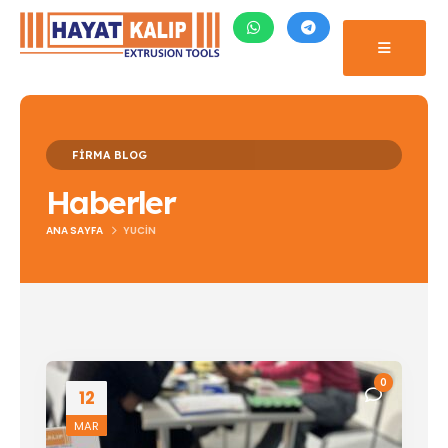
Blog Archive
FIRMA BLOG
Haberler
ANA SAYFA
YUCIN
0
12
MAR