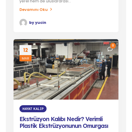
yerel hem de uluslararası...
Devamını Oku
by
yucin
0
12
MAR
HAYAT KALIP
Ekstrüzyon Kalıbı Nedir? Verimli
Plastik Ekstrüzyonunun Omurgası