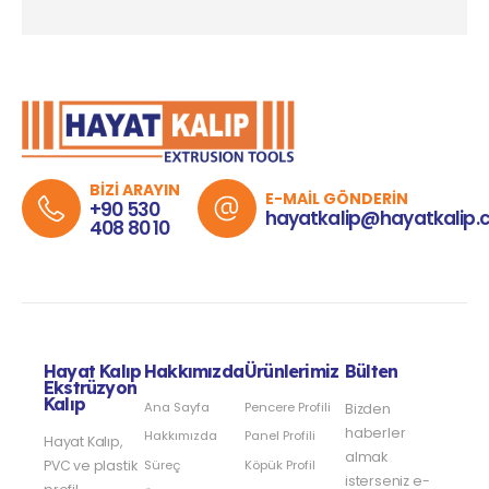
BİZİ ARAYIN
E-MAİL GÖNDERİN
+90 530
hayatkalip@hayatkalip.
408 80 10
Hayat Kalıp
Hakkımızda
Ürünlerimiz
Bülten
Ekstrüzyon
Kalıp
Ana Sayfa
Pencere Profili
Bizden
haberler
Hakkımızda
Panel Profili
Hayat Kalıp,
almak
PVC ve plastik
Süreç
Köpük Profil
isterseniz e-