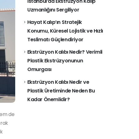
İstanbul’da Ekstrüzyon Kalıp
Uzmanlığını Sergiliyor
Hayat Kalıp’ın Stratejik
Konumu, Küresel Lojistik ve Hızlı
Teslimatı Güçlendiriyor
Ekstrüzyon Kalıbı Nedir? Verimli
Plastik Ekstrüzyonunun
Omurgası
Ekstrüzyon Kalıbı Nedir ve
Plastik Üretiminde Neden Bu
Kadar Önemlidir?
 hem de
arak
ak