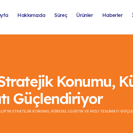
ayfa
Hakkımızda
Süreç
Ürünler
Haberler
Stratejik Konumu, Kü
atı Güçlendiriyor
LIP’IN STRATEJIK KONUMU, KÜRESEL LOJISTIK VE HIZLI TESLIMATI GÜÇL