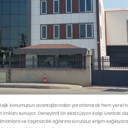
 stratejik konumunun avantajlarından yararlanarak hem yerel
at imkanı sunuyor. Deneyimli bir ekstrüzyon kalıp üreticisi ol
 limanlara ve taşımacılık ağlarına sorunsuz erişim sağlayar