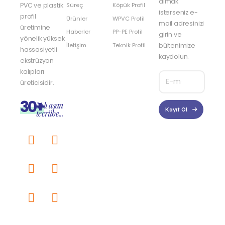
almak
PVC ve plastik
Süreç
Köpük Profil
isterseniz e-
profil
Ürünler
WPVC Profil
mail adresinizi
üretimine
Haberler
PP-PE Profil
girin ve
yönelik yüksek
İletişim
Teknik Profil
bültenimize
hassasiyetli
kaydolun.
ekstrüzyon
kalıpları
üreticisidir.
30+
Yılı aşan
Kayıt Ol
tecrübe...