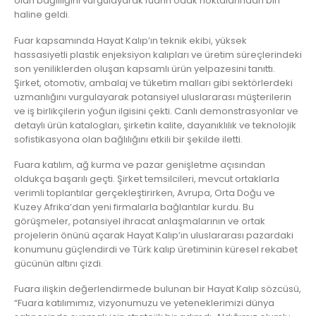
olan bağlılığını vurgulayarak fuarın odak noktalarından biri
haline geldi.
Fuar kapsamında Hayat Kalıp’ın teknik ekibi, yüksek
hassasiyetli plastik enjeksiyon kalıpları ve üretim süreçlerindeki
son yeniliklerden oluşan kapsamlı ürün yelpazesini tanıttı.
Şirket, otomotiv, ambalaj ve tüketim malları gibi sektörlerdeki
uzmanlığını vurgulayarak potansiyel uluslararası müşterilerin
ve iş birlikçilerin yoğun ilgisini çekti. Canlı demonstrasyonlar ve
detaylı ürün katalogları, şirketin kalite, dayanıklılık ve teknolojik
sofistikasyona olan bağlılığını etkili bir şekilde iletti.
Fuara katılım, ağ kurma ve pazar genişletme açısından
oldukça başarılı geçti. Şirket temsilcileri, mevcut ortaklarla
verimli toplantılar gerçekleştirirken, Avrupa, Orta Doğu ve
Kuzey Afrika’dan yeni firmalarla bağlantılar kurdu. Bu
görüşmeler, potansiyel ihracat anlaşmalarının ve ortak
projelerin önünü açarak Hayat Kalıp’ın uluslararası pazardaki
konumunu güçlendirdi ve Türk kalıp üretiminin küresel rekabet
gücünün altını çizdi.
Fuara ilişkin değerlendirmede bulunan bir Hayat Kalıp sözcüsü,
“Fuara katılımımız, vizyonumuzu ve yeteneklerimizi dünya